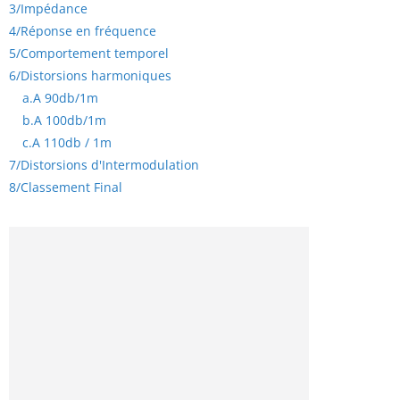
3/
Impédance
4/
Réponse en fréquence
5/
Comportement temporel
6/
Distorsions harmoniques
a.
A 90db/1m
b.
A 100db/1m
c.
A 110db / 1m
7/
Distorsions d'Intermodulation
8/
Classement Final