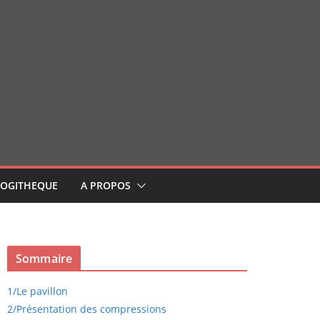
LOGITHEQUE
A PROPOS
Sommaire
1/
Le pavillon
2/
Présentation des compressions