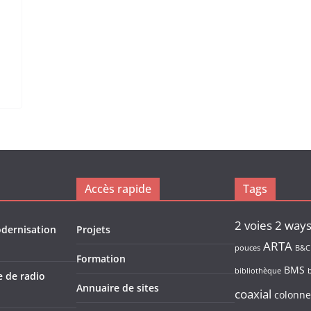
Accès rapide
Tags
2 voies
2 way
odernisation
Projets
ARTA
pouces
B&C
Formation
BMS
bibliothèque
e de radio
Annuaire de sites
coaxial
colonne