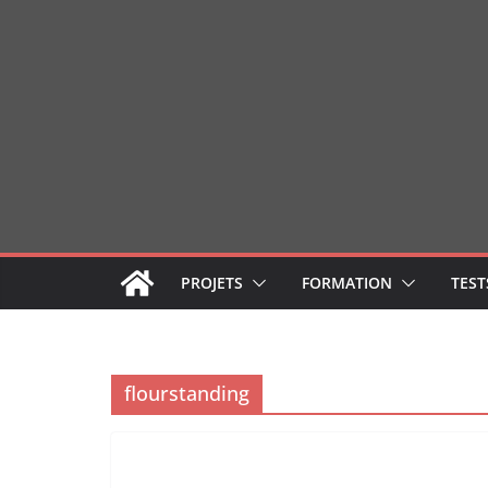
Passer
au
contenu
PROJETS
FORMATION
TEST
flourstanding