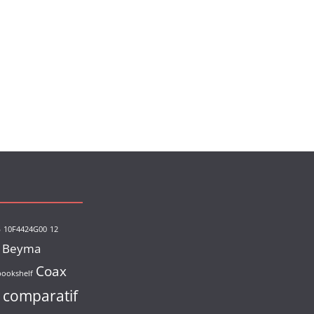
s
10F4424G00
12
Beyma
Coax
bookshelf
comparatif