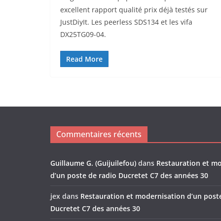
excellent rapport qualité prix déjà testés sur
JustDiyIt. Les peerless SDS134 et les vifa
DX25TG09-04.
Read More
Commentaires récents
Guillaume G. (Guijuilefou)
dans
Restauration et m
d’un poste de radio Ducretet C7 des années 30
jex
dans
Restauration et modernisation d’un post
Ducretet C7 des années 30