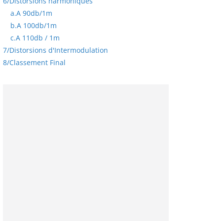
6/
Distorsions harmoniques
a.
A 90db/1m
b.
A 100db/1m
c.
A 110db / 1m
7/
Distorsions d'Intermodulation
8/
Classement Final