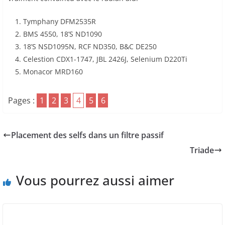
Tymphany DFM2535R
BMS 4550, 18’S ND1090
18’S NSD1095N, RCF ND350, B&C DE250
Celestion CDX1-1747, JBL 2426J, Selenium D220Ti
Monacor MRD160
Pages :
1
2
3
4
5
6
Placement des selfs dans un filtre passif
Triade
Vous pourrez aussi aimer