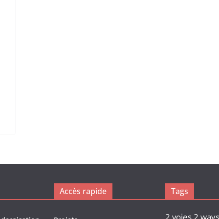
Accès rapide
Tags
2 voies
2 way