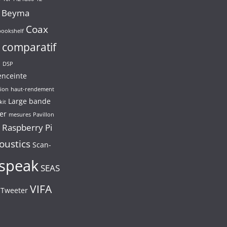
Beyma
Coax
bookshelf
comparatif
n
DSP
enceinte
ion
haut-rendement
Large bande
kit
er
mesures
Pavillon
Raspberry Pi
oustics
Scan-
speak
SEAS
VIFA
Tweeter