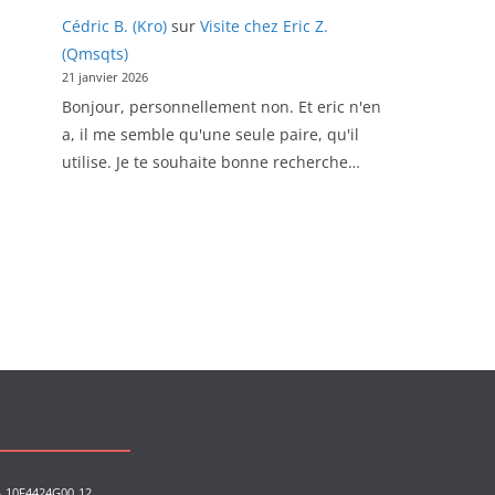
Cédric B. (Kro)
sur
Visite chez Eric Z.
(Qmsqts)
21 janvier 2026
Bonjour, personnellement non. Et eric n'en
a, il me semble qu'une seule paire, qu'il
utilise. Je te souhaite bonne recherche…
s
10F4424G00
12