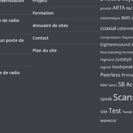
odernisation
Projets
ARTA
pouces
B&C
Formation
BMS
bibliothèque
e de radio
Annuaire de sites
coaxial
colonne
Contact
Compression
Dayto
’un poste de
Eighteensound
Plan du site
flourstanding
format
justdiyit
Highland
loudspeak
logiciel
e de radio
Peerless
Prima
SB Ac
REW
Salon
Scan
speak
Test
site
Tweak
wavecor