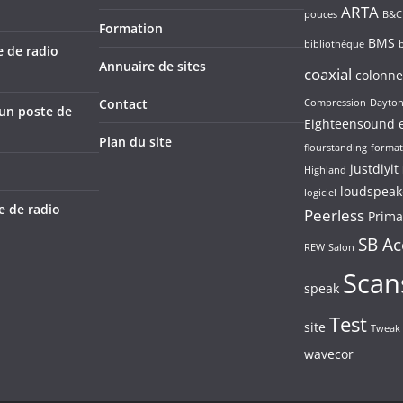
ARTA
pouces
B&C
Formation
BMS
bibliothèque
e de radio
Annuaire de sites
coaxial
colonne
Contact
Compression
Dayto
’un poste de
Eighteensound
Plan du site
flourstanding
format
justdiyit
Highland
loudspeak
logiciel
e de radio
Peerless
Prima
SB Ac
REW
Salon
Scan
speak
Test
site
Tweak
wavecor