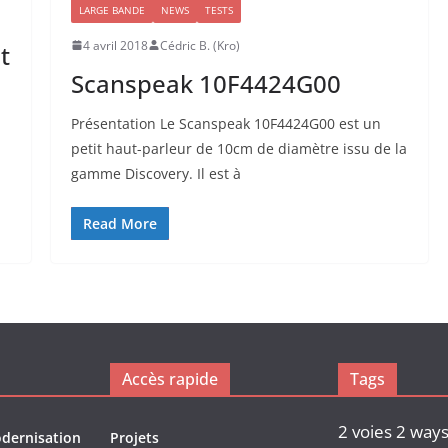
LARGE BANDE
NEWS
TESTS
4 avril 2018
Cédric B. (Kro)
t
Scanspeak 10F4424G00
Présentation Le Scanspeak 10F4424G00 est un
petit haut-parleur de 10cm de diamètre issu de la
gamme Discovery. Il est à
Read More
Accès rapide
Tags
2 voies
2 way
odernisation
Projets