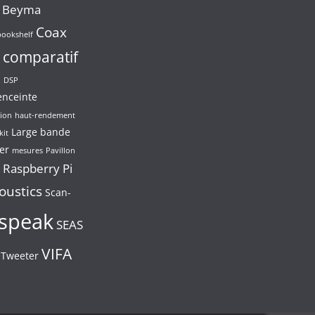
Beyma
Coax
bookshelf
comparatif
n
DSP
enceinte
ion
haut-rendement
Large bande
kit
er
mesures
Pavillon
Raspberry Pi
oustics
Scan-
speak
SEAS
VIFA
Tweeter