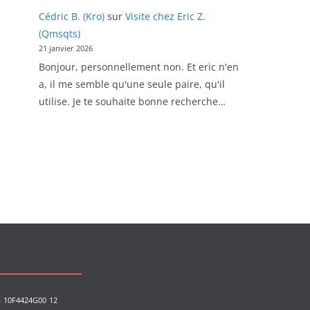
Cédric B. (Kro)
sur
Visite chez Eric Z.
(Qmsqts)
21 janvier 2026
Bonjour, personnellement non. Et eric n'en
a, il me semble qu'une seule paire, qu'il
utilise. Je te souhaite bonne recherche…
s
10F4424G00
12