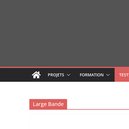
Passer
au
contenu
PROJETS
FORMATION
TEST
Large Bande