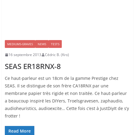
MEDIUMS-GRAVES
NEWS
TESTS
16 septembre 2013
Cédric B. (Kro)
SEAS ER18RNX-8
Ce haut-parleur est un 18cm de la gamme Prestige chez
SEAS. Il se distingue de son frère CA18RNX par une
membrane papier très rigide et non traitée. Ce haut-parleur
a beaucoup inspiré les DIYers, Troelsgravesen, zaphaudio,
audioheuristics, audioexcite… Cette fois c’est à JustDiyIt de s’y
frotter !
Read More