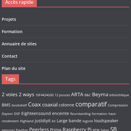
Accès rapide
Projets
Formation
Annuaire de sites
Contact
Plan du site
Tags
2 voies
2 ways
ARTA
Beyma
10F4424G00
12 pouces
B&C
bibliothèque
comparatif
Coax
coaxial
BMS
colonne
bookshelf
Compression
Eighteensound
enceinte
Dayton
DSP
flourstanding
formation
haut-
justdiyit
Large bande
loudspeaker
rendement
Highland
kit
logiciel
SB
Peerless
Raspberry Pi
Prima
mesures
Pavillon
REW
Salon