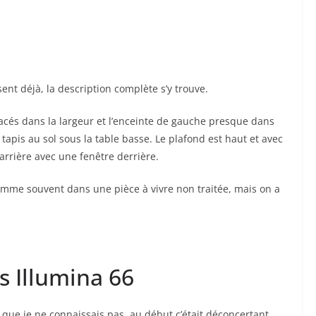
ssent déjà, la description complète s’y trouve.
és dans la largeur et l’enceinte de gauche presque dans
n tapis au sol sous la table basse. Le plafond est haut et avec
arrière avec une fenêtre derrière.
omme souvent dans une pièce à vivre non traitée, mais on a
s Illumina 66
 que je ne connaissais pas, au début c’était déconcertant