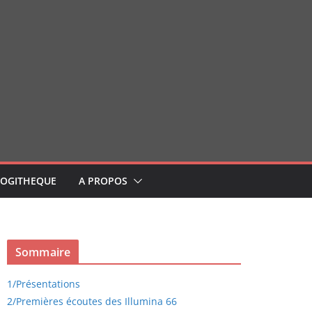
LOGITHEQUE
A PROPOS
Sommaire
1/
Présentations
2/
Premières écoutes des Illumina 66