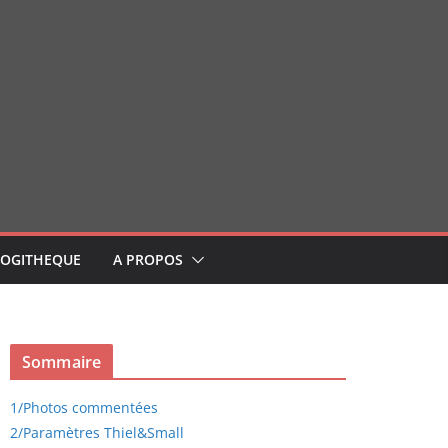
LOGITHEQUE
A PROPOS
Sommaire
1/
Photos commentées
2/
Paramètres Thiel&Small