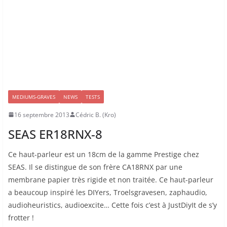
MEDIUMS-GRAVES
NEWS
TESTS
16 septembre 2013
Cédric B. (Kro)
SEAS ER18RNX-8
Ce haut-parleur est un 18cm de la gamme Prestige chez
SEAS. Il se distingue de son frère CA18RNX par une
membrane papier très rigide et non traitée. Ce haut-parleur
a beaucoup inspiré les DIYers, Troelsgravesen, zaphaudio,
audioheuristics, audioexcite… Cette fois c’est à JustDiyIt de s’y
frotter !