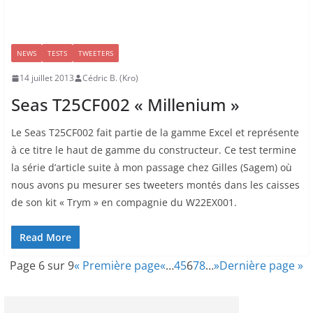
NEWS
TESTS
TWEETERS
14 juillet 2013
Cédric B. (Kro)
Seas T25CF002 « Millenium »
Le Seas T25CF002 fait partie de la gamme Excel et représente
à ce titre le haut de gamme du constructeur. Ce test termine
la série d’article suite à mon passage chez Gilles (Sagem) où
nous avons pu mesurer ses tweeters montés dans les caisses
de son kit « Trym » en compagnie du W22EX001.
Read More
Page 6 sur 9
« Première page
«
…
4
5
6
7
8
…
»
Dernière page »