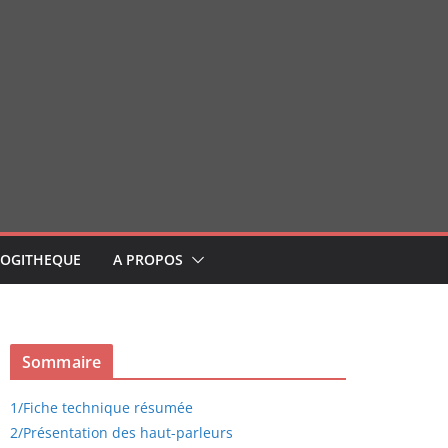
LOGITHEQUE
A PROPOS
Sommaire
1/
Fiche technique résumée
2/
Présentation des haut-parleurs