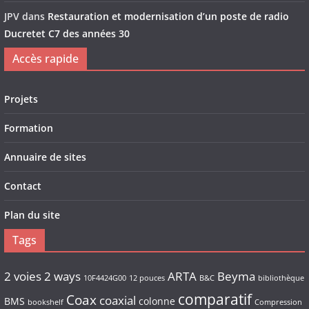
JPV
dans
Restauration et modernisation d’un poste de radio
Ducretet C7 des années 30
Accès rapide
Projets
Formation
Annuaire de sites
Contact
Plan du site
Tags
2 voies
2 ways
ARTA
Beyma
10F4424G00
12 pouces
B&C
bibliothèque
comparatif
Coax
coaxial
BMS
colonne
bookshelf
Compression