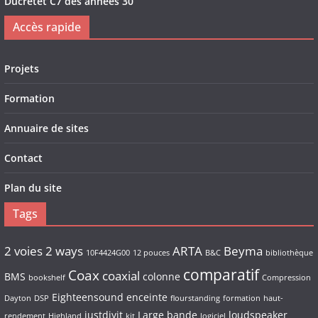
Ducretet C7 des années 30
Accès rapide
Projets
Formation
Annuaire de sites
Contact
Plan du site
Tags
2 voies
2 ways
ARTA
Beyma
10F4424G00
12 pouces
B&C
bibliothèque
comparatif
Coax
coaxial
BMS
colonne
bookshelf
Compression
Eighteensound
enceinte
Dayton
DSP
flourstanding
formation
haut-
justdiyit
Large bande
loudspeaker
rendement
Highland
kit
logiciel