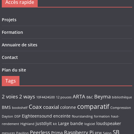
Accès rapide
Projets
Formation
Annuaire de sites
Contact
Plan du site
Tags
2 voies
2 ways
ARTA
Beyma
10F4424G00
12 pouces
B&C
bibliothèque
comparatif
Coax
coaxial
BMS
colonne
bookshelf
Compression
Eighteensound
enceinte
Dayton
DSP
flourstanding
formation
haut-
justdiyit
Large bande
loudspeaker
rendement
Highland
kit
logiciel
SB
Peerless
Raspberry Pi
Prima
mesures
Pavillon
REW
Salon