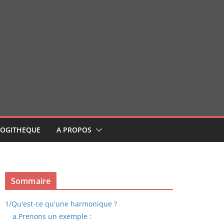
LOGITHEQUE
A PROPOS
Sommaire
1/
Qu'est-ce qu'une harmonique ?
a.
Prenons un exemple :