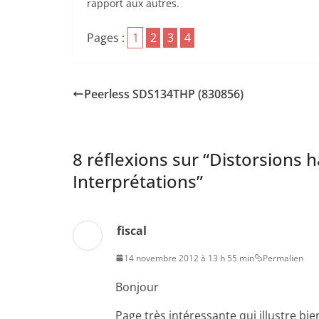
rapport aux autres.
Pages :
1
2
3
4
Peerless SDS134THP (830856)
8 réflexions sur “
Distorsions h
Interprétations
”
fiscal
14 novembre 2012 à 13 h 55 min
Permalien
Bonjour
Page très intéressante qui illustre b