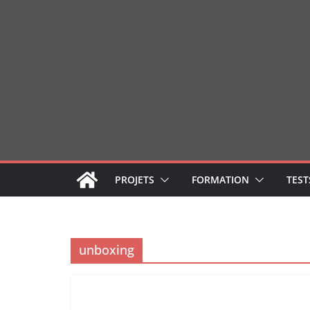
Passer
au
contenu
PROJETS
FORMATION
TEST
unboxing