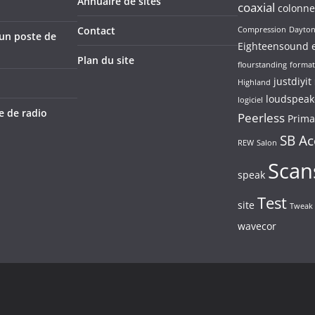
Annuaire de sites
coaxial
colonne
Contact
Compression
Dayto
’un poste de
Eighteensound
Plan du site
flourstanding
format
justdiyit
Highland
loudspeak
logiciel
e de radio
Peerless
Prima
SB Ac
REW
Salon
Scan
speak
Test
site
Tweak
wavecor
dPress
.