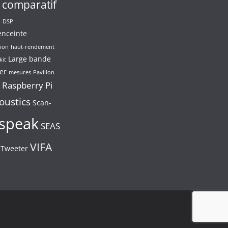
comparatif
n
DSP
enceinte
ion
haut-rendement
Large bande
kit
er
mesures
Pavillon
Raspberry Pi
oustics
Scan-
speak
SEAS
VIFA
Tweeter