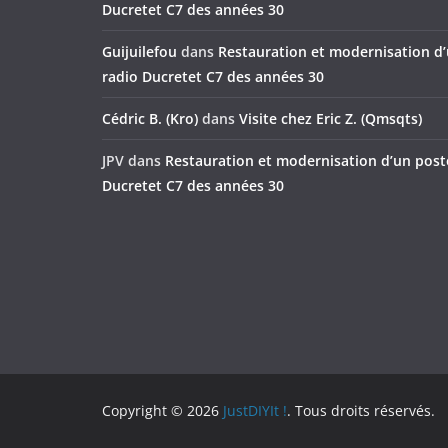
Ducretet C7 des années 30
Guijuilefou
dans
Restauration et modernisation d
radio Ducretet C7 des années 30
Cédric B. (Kro)
dans
Visite chez Eric Z. (Qmsqts)
JPV
dans
Restauration et modernisation d’un post
Ducretet C7 des années 30
Copyright © 2026
JustDIYIt !
. Tous droits réservés.
Theme
ColorMag
par ThemeGrill. Propulsé par
Wor