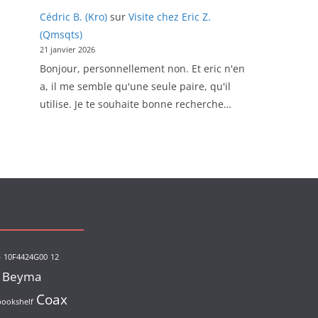
Cédric B. (Kro)
sur
Visite chez Eric Z.
(Qmsqts)
21 janvier 2026
Bonjour, personnellement non. Et eric n'en
a, il me semble qu'une seule paire, qu'il
utilise. Je te souhaite bonne recherche…
s
10F4424G00
12
Beyma
Coax
bookshelf