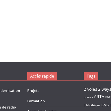
Accès rapide
Tags
2 voies
2 way
odernisation
Projets
ARTA
pouces
B&C
Formation
BMS
bibliothèque
e de radio