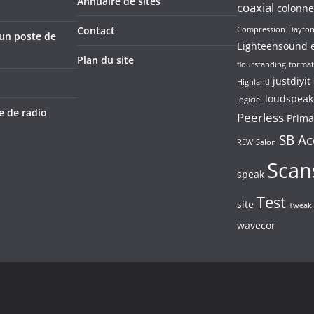
Annuaire de sites
coaxial
colonne
Contact
Compression
Dayto
’un poste de
Eighteensound
Plan du site
flourstanding
format
justdiyit
Highland
loudspeak
logiciel
e de radio
Peerless
Prima
SB Ac
REW
Salon
Scan
speak
Test
site
Tweak
wavecor
dPress
.