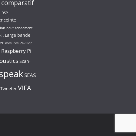
comparatif
n
DSP
enceinte
ion
haut-rendement
Large bande
kit
er
mesures
Pavillon
Raspberry Pi
oustics
Scan-
speak
SEAS
VIFA
Tweeter