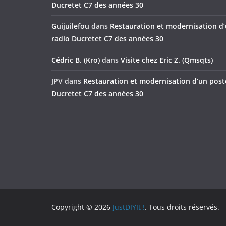
Ducretet C7 des années 30
Guijuilefou
dans
Restauration et modernisation d
radio Ducretet C7 des années 30
Cédric B. (Kro)
dans
Visite chez Eric Z. (Qmsqts)
JPV
dans
Restauration et modernisation d’un post
Ducretet C7 des années 30
Copyright © 2026
JustDIYIt !
. Tous droits réservés.
Theme
ColorMag
par ThemeGrill. Propulsé par
Wor