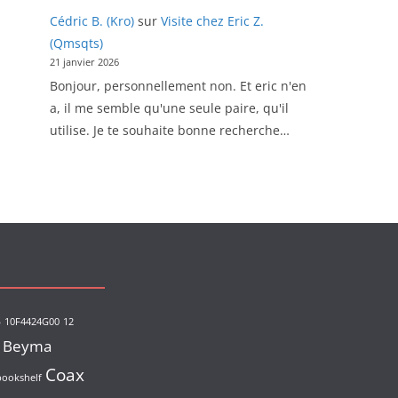
Cédric B. (Kro)
sur
Visite chez Eric Z.
(Qmsqts)
21 janvier 2026
Bonjour, personnellement non. Et eric n'en
a, il me semble qu'une seule paire, qu'il
utilise. Je te souhaite bonne recherche…
s
10F4424G00
12
Beyma
Coax
bookshelf