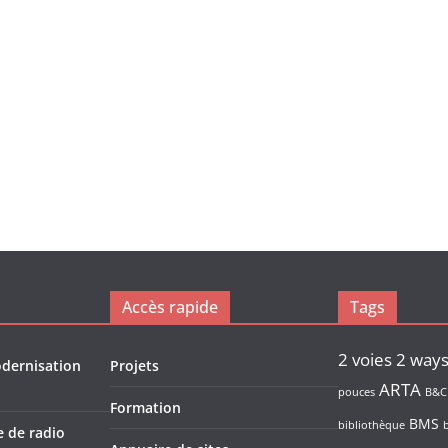
Accès rapide
Tags
2 voies
2 way
odernisation
Projets
ARTA
pouces
B&C
Formation
BMS
bibliothèque
e de radio