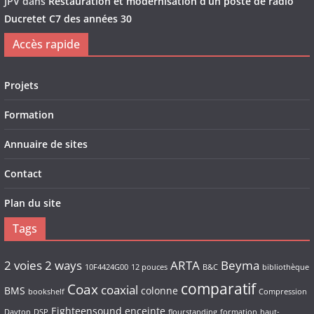
JPV
dans
Restauration et modernisation d’un poste de radio
Ducretet C7 des années 30
Accès rapide
Projets
Formation
Annuaire de sites
Contact
Plan du site
Tags
2 voies
2 ways
ARTA
Beyma
10F4424G00
12 pouces
B&C
bibliothèque
comparatif
Coax
coaxial
BMS
colonne
bookshelf
Compression
Eighteensound
enceinte
Dayton
DSP
flourstanding
formation
haut-