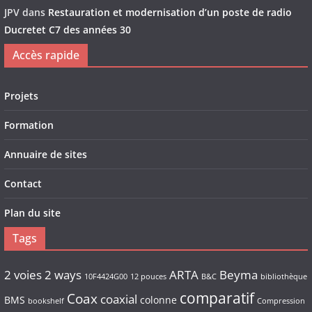
JPV
dans
Restauration et modernisation d’un poste de radio
Ducretet C7 des années 30
Accès rapide
Projets
Formation
Annuaire de sites
Contact
Plan du site
Tags
2 voies
2 ways
ARTA
Beyma
10F4424G00
12 pouces
B&C
bibliothèque
comparatif
Coax
coaxial
BMS
colonne
bookshelf
Compression