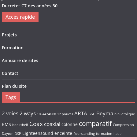
Ducretet C7 des années 30
Accès rapide
Projets
Formation
Annuaire de sites
Contact
Plan du site
Tags
2 voies
2 ways
ARTA
Beyma
10F4424G00
12 pouces
B&C
bibliothèque
comparatif
Coax
coaxial
BMS
colonne
bookshelf
Compression
Eighteensound
enceinte
Dayton
DSP
flourstanding
formation
haut-