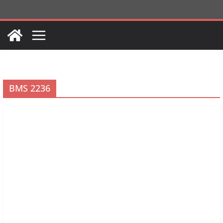
Passer
au
contenu
BMS 2236