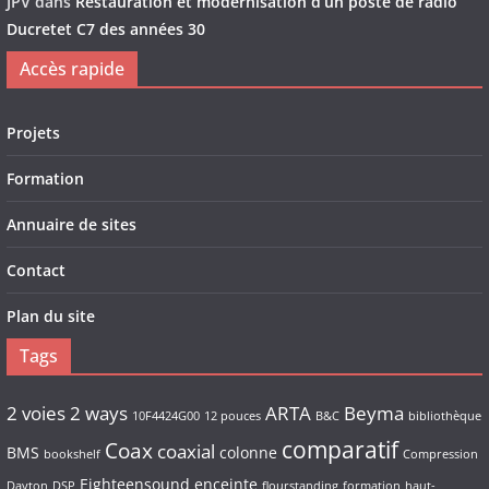
JPV
dans
Restauration et modernisation d’un poste de radio
Ducretet C7 des années 30
Accès rapide
Projets
Formation
Annuaire de sites
Contact
Plan du site
Tags
2 voies
2 ways
ARTA
Beyma
10F4424G00
12 pouces
B&C
bibliothèque
comparatif
Coax
coaxial
BMS
colonne
bookshelf
Compression
Eighteensound
enceinte
Dayton
DSP
flourstanding
formation
haut-