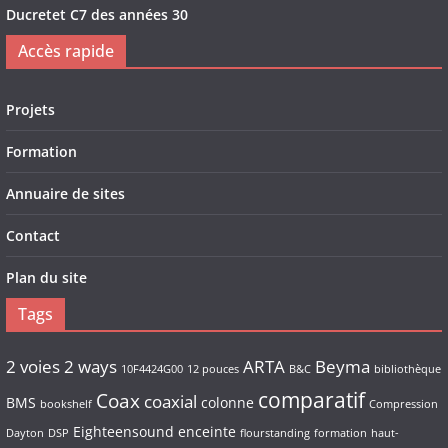
Ducretet C7 des années 30
Accès rapide
Projets
Formation
Annuaire de sites
Contact
Plan du site
Tags
2 voies
2 ways
ARTA
Beyma
10F4424G00
12 pouces
B&C
bibliothèque
comparatif
Coax
coaxial
BMS
colonne
bookshelf
Compression
Eighteensound
enceinte
Dayton
DSP
flourstanding
formation
haut-