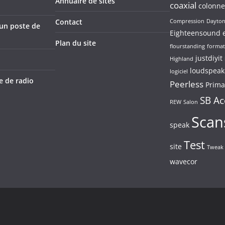
Annuaire de sites
coaxial
colonne
Contact
Compression
Dayto
’un poste de
Eighteensound
Plan du site
flourstanding
format
justdiyit
Highland
loudspeak
logiciel
e de radio
Peerless
Prima
SB Ac
REW
Salon
Scan
speak
Test
site
Tweak
wavecor
dPress
.