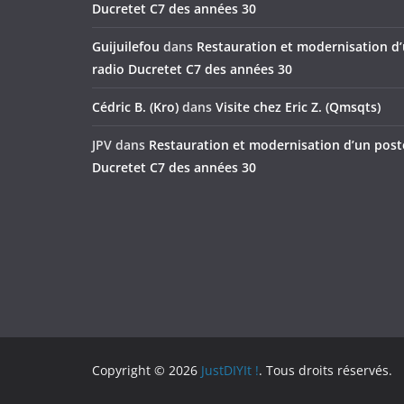
Ducretet C7 des années 30
Guijuilefou
dans
Restauration et modernisation d
radio Ducretet C7 des années 30
Cédric B. (Kro)
dans
Visite chez Eric Z. (Qmsqts)
JPV
dans
Restauration et modernisation d’un post
Ducretet C7 des années 30
Copyright © 2026
JustDIYIt !
. Tous droits réservés.
Theme
ColorMag
par ThemeGrill. Propulsé par
Wor