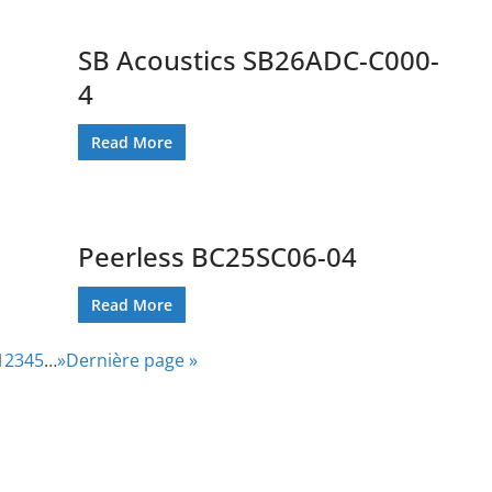
SB Acoustics SB26ADC-C000-
4
Read More
Peerless BC25SC06-04
Read More
1
2
3
4
5
…
»
Dernière page »