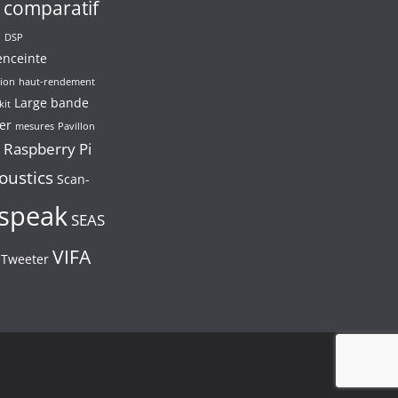
comparatif
n
DSP
enceinte
ion
haut-rendement
Large bande
kit
er
mesures
Pavillon
Raspberry Pi
oustics
Scan-
speak
SEAS
VIFA
Tweeter