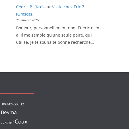
Cédric B. (Kro)
sur
Visite chez Eric Z.
(Qmsqts)
21 janvier 2026
Bonjour, personnellement non. Et eric n'en
a, il me semble qu'une seule paire, qu'il
utilise. Je te souhaite bonne recherche…
s
10F4424G00
12
Beyma
Coax
bookshelf