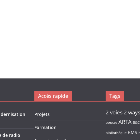
Accès rapide
Tags
2 voies
2 way
odernisation
Projets
ARTA
pouces
B&C
Formation
BMS
bibliothèque
e de radio